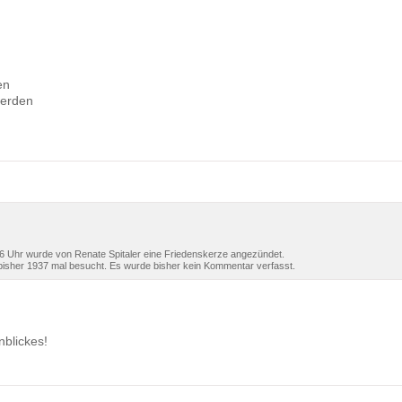
en
werden
 Uhr wurde von Renate Spitaler eine Friedenskerze angezündet.
isher 1937 mal besucht. Es wurde bisher kein Kommentar verfasst.
nblickes!