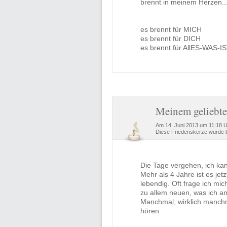
brennt in meinem Herzen........
es brennt für MICH
es brennt für DICH
es brennt für AllES-WAS-I
Meinem geliebt
Am 14. Juni 2013 um 11:18 
Diese Friedenskerze wurde b
Die Tage vergehen, ich kan
Mehr als 4 Jahre ist es jet
lebendig. Oft frage ich mi
zu allem neuen, was ich a
Manchmal, wirklich manchma
hören.