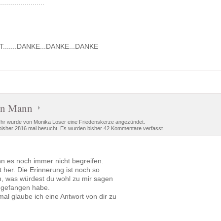
.................
ST.......DANKE...DANKE...DANKE
en Mann
Uhr wurde von Monika Loser eine Friedenskerze angezündet.
isher 2816 mal besucht. Es wurden bisher 42 Kommentare verfasst.
n es noch immer nicht begreifen.
zt her. Die Erinnerung ist noch so
ch, was würdest du wohl zu mir sagen
ngefangen habe.
l glaube ich eine Antwort von dir zu