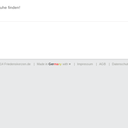
uhe finden!
014
Friedenskerzen.de
Made in
Ger
ma
ny
with ♥
Impressum
AGB
Datenschut