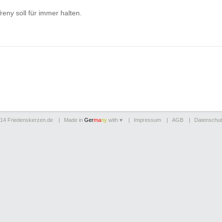
reny soll für immer halten.
014
Friedenskerzen.de
Made in
Ger
ma
ny
with ♥
Impressum
AGB
Datenschut