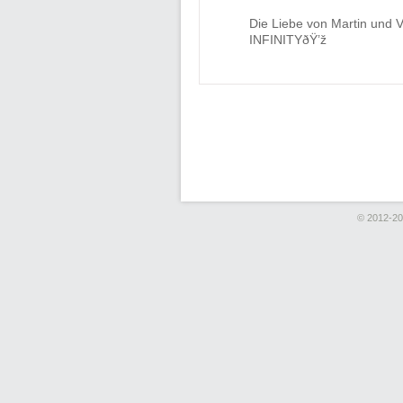
Die Liebe von Martin und V
INFINITYðŸ’ž
© 2012-2