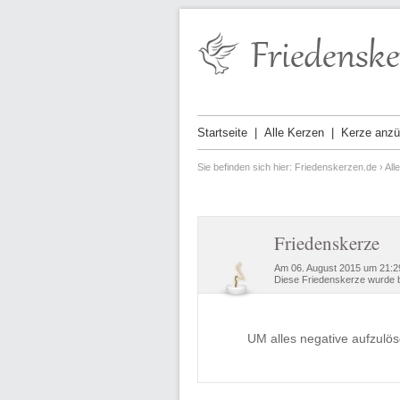
Startseite
Alle Kerzen
Kerze anz
Sie befinden sich hier:
Friedenskerzen.de
›
All
Friedenskerze
Am 06. August 2015 um 21:2
Diese Friedenskerze wurde b
UM alles negative aufzulö