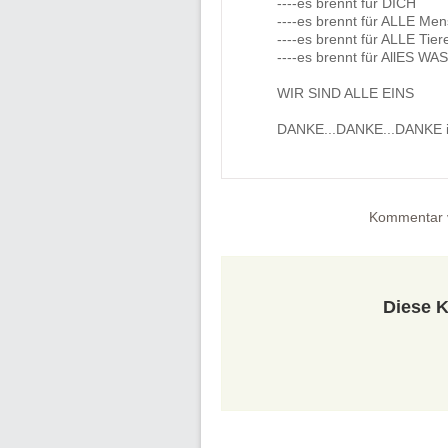
----es brennt für DICH
----es brennt für ALLE Me
----es brennt für ALLE Tier
----es brennt für AllES WA
WIR SIND ALLE EINS
DANKE...DANKE...DANKE i
Kommentar 
Diese K