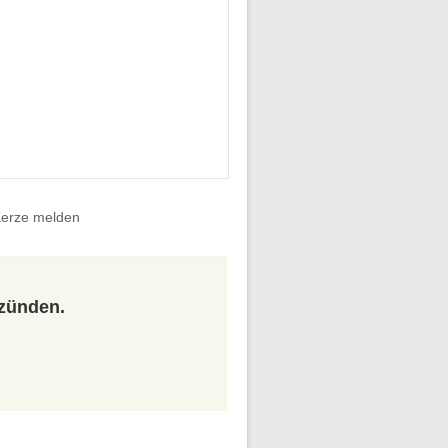
erze melden
tzünden.